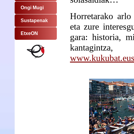
Ongi Mugi
Horretarako arlo
Sustapenak
eta zure interesg
EtxeON
gara: historia, m
kantagintza, 
www.kukubat.eu