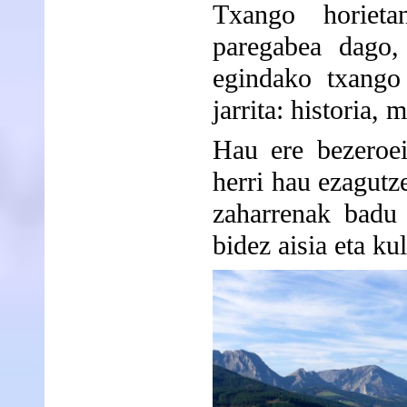
Txango horieta
paregabea dago, 
egindako txango
jarrita: historia,
Hau ere bezeroei 
herri hau ezagutz
zaharrenak badu
bidez aisia eta ku