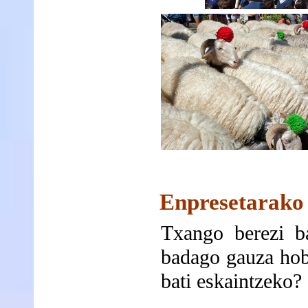
Enpresetarako
Txango berezi ba
badago gauza hobe
bati eskaintzeko?