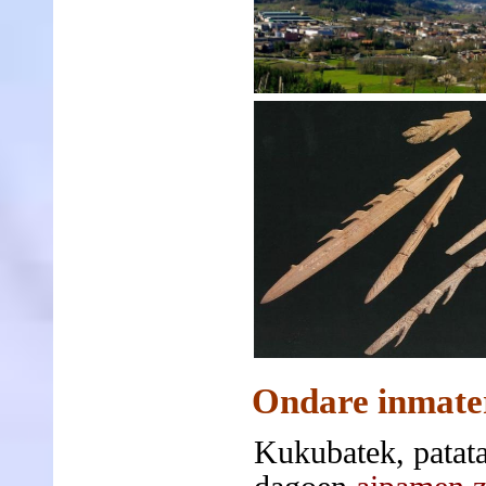
Ondare inmateri
Kukubatek, patata