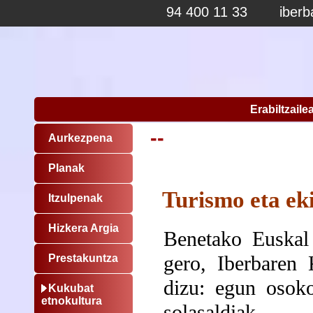
94 400 11 33
iber
Erabiltzaile
--
Aurkezpena
Planak
Turismo eta ek
Itzulpenak
Hizkera Argia
Benetako Euskal 
gero, Iberbaren 
Prestakuntza
dizu: egun osoko
Kukubat
etnokultura
solasaldiak…