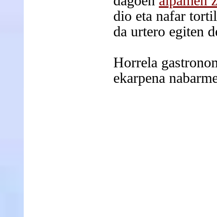
dagoen
aipamen z
dio eta nafar tort
da urtero egiten d
Horrela gastrono
ekarpena nabarme